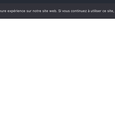
Boulevard de la Woluwé, 42
leure expérience sur notre site web. Si vous continuez à utiliser ce sit
B-1200 Woluwé-Saint-Lambert
Tel: +32 2 761 07 53
info@mobiwall.be
© 2023 Digitalisé par
BAC Agency