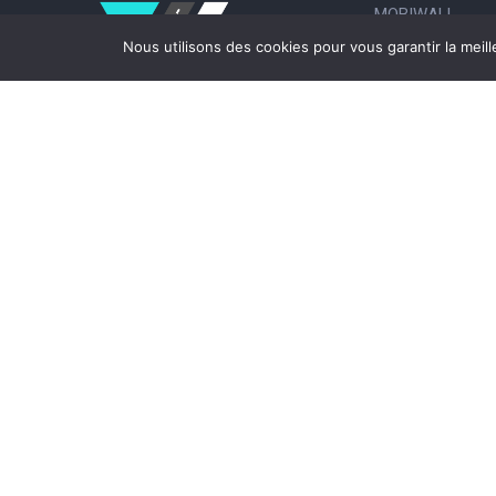
MOBIWALL
Nous utilisons des cookies pour vous garantir la meil
JOBS
CHANTIERS
MOBINEWS
PARTENAIRES
ACTUS
Mobi-QR
CONTACT