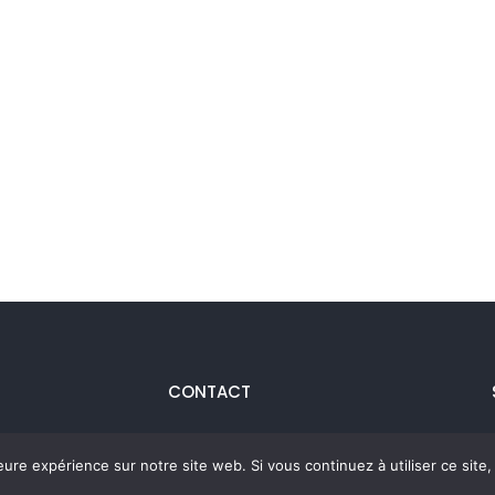
CONTACT
Boulevard de la Woluwé, 42
leure expérience sur notre site web. Si vous continuez à utiliser ce sit
B-1200 Woluwé-Saint-Lambert