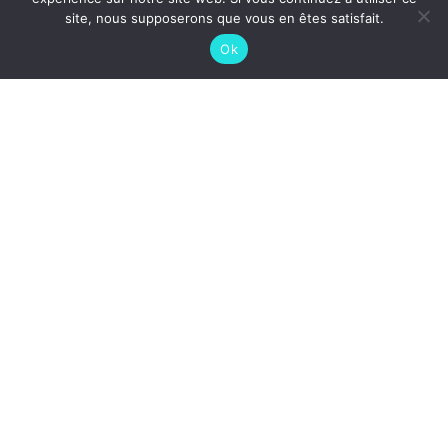
site, nous supposerons que vous en êtes satisfait.
Ok
ACCUEIL
MOBIWALL
JOBS