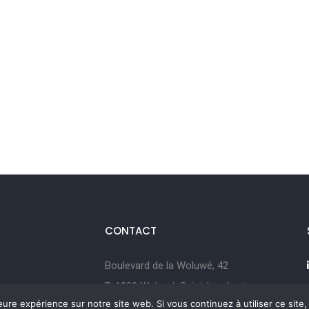
CONTACT
Boulevard de la Woluwé, 42
B-1200 Woluwé-Saint-Lambert
leure expérience sur notre site web. Si vous continuez à utiliser ce sit